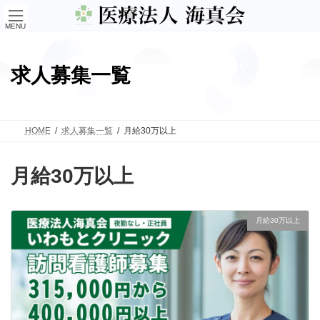
コ
ナ
ン
ビ
MENU
テ
ゲ
ン
ー
ツ
シ
へ
ョ
求人募集一覧
ス
ン
キ
に
ッ
移
プ
動
HOME
求人募集一覧
月給30万以上
月給30万以上
月給30万以上